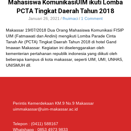
Mahasiswa KomunikasiUIM ikuti Lomba
PCTA Tingkat Daerah Tahun 2018
Januari 26, 2021
/
fhuimaci
/
1 Comment
Makassar 19/07/2018 Dua Orang Mahasiswa Komunikasi FISIP
UIM (Fatmawati dan Andini) mengikuti Lomba Parade Cinta
Tanah Air (PCTA) Tingkat Daerah Tahun 2018 di hotel Gand
Imawan Makassar. Kegiatan ini diselenggarakan oleh
kementerian pertahanan republik indonesia yang diikuti oleh
beberapa kampus di kota makassar, seperti UIM, UMI, UNHAS,
UNISMUH dll.
Perintis Kemerdekaan KM.9 No.9 Makassar
uimmakassar@uim-makassar.ac.id
Telepon :
(0411) 588167
Whatshapp :
0853 4973 9833