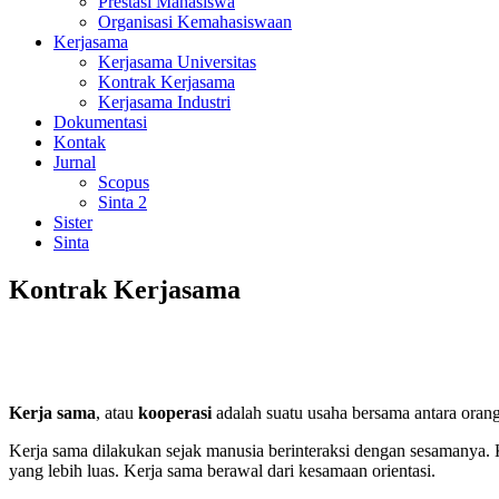
Prestasi Mahasiswa
Organisasi Kemahasiswaan
Kerjasama
Kerjasama Universitas
Kontrak Kerjasama
Kerjasama Industri
Dokumentasi
Kontak
Jurnal
Scopus
Sinta 2
Sister
Sinta
Kontrak Kerjasama
Kerja sama
, atau
kooperasi
adalah suatu usaha bersama antara oran
Kerja sama dilakukan sejak manusia berinteraksi dengan sesamanya. 
yang lebih luas. Kerja sama berawal dari kesamaan orientasi.