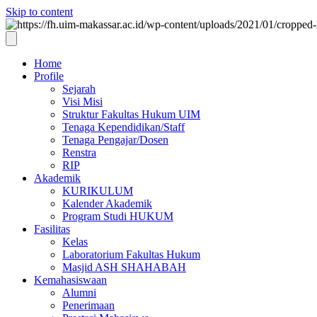
Skip to content
Home
Profile
Sejarah
Visi Misi
Struktur Fakultas Hukum UIM
Tenaga Kependidikan/Staff
Tenaga Pengajar/Dosen
Renstra
RIP
Akademik
KURIKULUM
Kalender Akademik
Program Studi HUKUM
Fasilitas
Kelas
Laboratorium Fakultas Hukum
Masjid ASH SHAHABAH
Kemahasiswaan
Alumni
Penerimaan