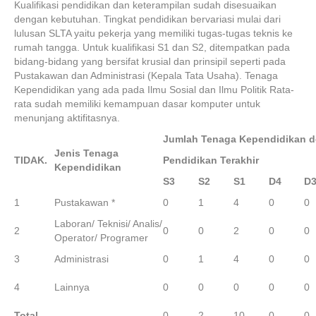
Kualifikasi pendidikan dan keterampilan sudah disesuaikan
dengan kebutuhan.
Tingkat pendidikan bervariasi mulai dari
lulusan SLTA yaitu pekerja yang memiliki tugas-tugas teknis ke
rumah tangga.
Untuk kualifikasi S1 dan S2, ditempatkan pada
bidang-bidang yang bersifat krusial dan prinsipil seperti pada
Pustakawan dan Administrasi (Kepala Tata Usaha).
Tenaga
Kependidikan yang ada pada Ilmu Sosial dan Ilmu Politik Rata-
rata sudah memiliki kemampuan dasar komputer untuk
menunjang aktifitasnya.
Jumlah Tenaga Kependidikan 
Jenis Tenaga
TIDAK.
Pendidikan Terakhir
Kependidikan
S3
S2
S1
D4
D
1
Pustakawan *
0
1
4
0
0
Laboran/ Teknisi/ Analis/
2
0
0
2
0
0
Operator/ Programer
3
Administrasi
0
1
4
0
0
4
Lainnya
0
0
0
0
0
Total
0
2
10
0
0