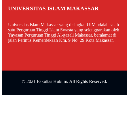
UNIVERSITAS ISLAM MAKASSAR
Universitas Islam Makassar yang disingkat UIM adalah salah
satu Perguruan Tinggi Islam Swasta yang selenggarakan oleh
Yayasan Perguruan Tinggi Al-gazali Makassar, beralamat di
jalan Perintis Kemerdekaan Km. 9 No. 29 Kota Makassar.
© 2021 Fakultas Hukum. All Rights Reserved.