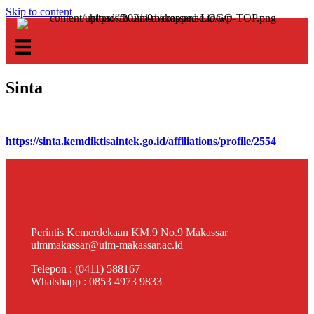
Skip to content
Sinta
https://sinta.kemdiktisaintek.go.id/affiliations/profile/2554
Perintis Kemerdekaan KM.9 No.9 Makassar
uimmakassar@uim-makassar.ac.id
Telepon :
(0411) 588167
Whatshapp :
0853 4973 9833