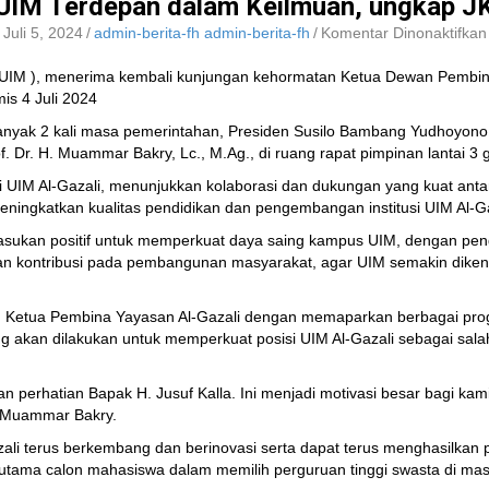
UIM Terdepan dalam Keilmuan, ungkap J
Juli 5, 2024
/
admin-berita-fh admin-berita-fh
/
Komentar Dinonaktifkan
UIM
), menerima kembali kunjungan kehormatan Ketua Dewan Pembina
is 4 Juli 2024
anyak 2 kali masa pemerintahan, Presiden Susilo Bambang Yudhoyono
f. Dr. H. Muammar Bakry, Lc., M.Ag., di ruang rapat pimpinan lantai 3
i UIM Al-Gazali, menunjukkan kolaborasi dan dukungan yang kuat anta
ningkatkan kualitas pendidikan dan pengembangan institusi UIM Al-G
masukan positif untuk memperkuat daya saing kampus UIM, dengan pe
n kontribusi pada pembangunan masyarakat, agar UIM semakin dikena
Ketua Pembina Yayasan Al-Gazali dengan memaparkan berbagai progr
g akan dilakukan untuk memperkuat posisi UIM Al-Gazali sebagai salah
n perhatian Bapak H. Jusuf Kalla. Ini menjadi motivasi besar bagi kam
f. Muammar Bakry.
 terus berkembang dan berinovasi serta dapat terus menghasilkan pen
an utama calon mahasiswa dalam memilih perguruan tinggi swasta di m