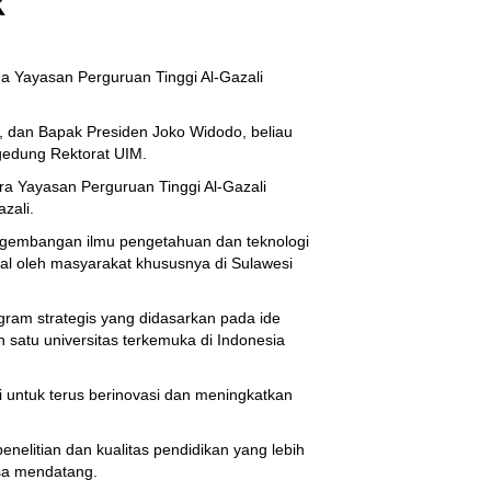
K
pada
UIM
Terdepan
 Yayasan Perguruan Tinggi Al-Gazali
dalam
Keilmuan,
, dan Bapak Presiden Joko Widodo, beliau
ungkap
 gedung Rektorat UIM.
JK
ra Yayasan Perguruan Tinggi Al-Gazali
azali.
ngembangan ilmu pengetahuan dan teknologi
l oleh masyarakat khususnya di Sulawesi
am strategis yang didasarkan pada ide
 satu universitas terkemuka di Indonesia
i untuk terus berinovasi dan meningkatkan
elitian dan kualitas pendidikan yang lebih
asa mendatang.