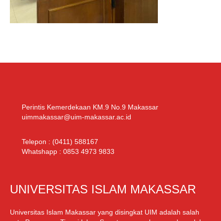
Perintis Kemerdekaan KM.9 No.9 Makassar
uimmakassar@uim-makassar.ac.id
Telepon :
(0411) 588167
Whatshapp :
0853 4973 9833
UNIVERSITAS ISLAM MAKASSAR
Universitas Islam Makassar yang disingkat UIM adalah salah