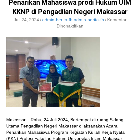
Penarikan Mahasiswa prodi Hukum UIM
KKNP di Pengadilan Negeri Makassar
Juli 24, 2024
/
admin-berita-fh admin-berita-fh
/
Komentar
pada
Dinonaktifkan
Penarikan
Mahasiswa
prodi
Hukum
UIM
KKNP
di
Pengadilan
Negeri
Makassar
Makassar – Rabu, 24 Juli 2024, Bertempat di ruang Sidang
Utama Pengadilan Negeri Makassar dilaksanakan Acara
Penarikan Mahasiswa Program Kegiatan Kuliah Kerja Nyata
(KKN) Profesi Fakultas Hukum Universitas Islam Makassar.