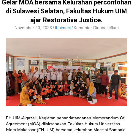
Gelar MOA bersama Kelurahan percontohan
di Sulawesi Selatan, Fakultas Hukum UIM
ajar Restorative Justice.
pada
November 20, 2023
/
fhuimaci
/
Komentar Dinonaktifkan
Gelar
MOA
bersam
Kelura
percon
di
Sulawes
Selatan
Fakulta
Hukum
UIM
ajar
Restora
Justice.
FH UIM-Algazali, Kegiatan penandatanganan Memorandum Of
Agreement (MOA) dilaksanakan Fakultas Hukum Universitas
Islam Makassar (FH-UIM) bersama kelurahan Maccini Sombala