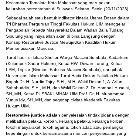
Kecamatan Tamalate Kota Makassar yang merupakan
kelurahan percontohan di Sulawesi Selatan, Senin (20/11/2023)
Sebagai salah satu bentuk indikator kinerja Utama Dosen dalam
Tri Dharma Perguruan Tinggi Fakultas Hukum UIM menggelar
Pengabdian Kepada Masyarakat Dalam Wadah Balla Tudang
Sipulung yang insya allah akan di bina Langsung dengan
Konsep Restorative Justice Mewujudkan Keadilan Hukum
Memanusiakan Manusia.
Turut hadir di lokasi Shelter Warga Maccini Sombala, Kadarkum
(Kelompok Sadar Hukum), Ketua RW, Dewan Lorong, Ketua
LPM, Tripilar (Binmas, Babinsa Maccini Sombala), dari pihak
Universitas Islam Makassar Turut Hadir Dekan Fakultas Hukum
Bapak Dr. H. Nurdin Tajry, S.H., M.H, Wakil Dekan 1, A. Arfan
Sahabuddin, S.H., M.H, dan Wakil Dekan 2, Dr. Hambali Husaini,
SH.,MH, Ketua PUSBAKUMHAM UIM Prof. Dr. H. Muhammad
Yunus Idy, SH.,MH, dan segenap civitas Akademik Fakultas
Hukum UIM.
Restorative justice adalah
penyelesaian tindak pidana dengan
melibatkan pelaku, korban, keluarga pelaku, keluarga korban,
tokoh masyarakat, tokoh agama, tokoh adat, atau pemangku
kepentingan untuk bersama-sama mencari penyelesaian yang