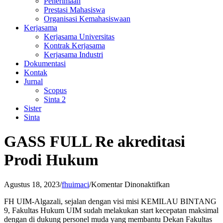
Penerimaan
Prestasi Mahasiswa
Organisasi Kemahasiswaan
Kerjasama
Kerjasama Universitas
Kontrak Kerjasama
Kerjasama Industri
Dokumentasi
Kontak
Jurnal
Scopus
Sinta 2
Sister
Sinta
GASS FULL Re akreditasi
Prodi Hukum
pada
Agustus 18, 2023
/
fhuimaci
/
Komentar Dinonaktifkan
GASS
FH UIM-Algazali, sejalan dengan visi misi KEMILAU BINTANG
FULL
9, Fakultas Hukum UIM sudah melakukan start kecepatan maksimal
Re
dengan di dukung personel muda yang membantu Dekan Fakultas
akreditasi