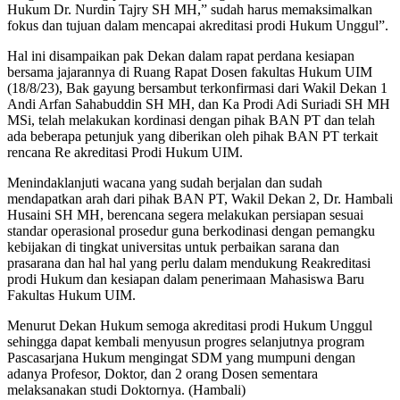
Hukum Dr. Nurdin Tajry SH MH,” sudah harus memaksimalkan
Prodi
fokus dan tujuan dalam mencapai akreditasi prodi Hukum Unggul”.
Hukum
Hal ini disampaikan pak Dekan dalam rapat perdana kesiapan
bersama jajarannya di Ruang Rapat Dosen fakultas Hukum UIM
(18/8/23), Bak gayung bersambut terkonfirmasi dari Wakil Dekan 1
Andi Arfan Sahabuddin SH MH, dan Ka Prodi Adi Suriadi SH MH
MSi, telah melakukan kordinasi dengan pihak BAN PT dan telah
ada beberapa petunjuk yang diberikan oleh pihak BAN PT terkait
rencana Re akreditasi Prodi Hukum UIM.
Menindaklanjuti wacana yang sudah berjalan dan sudah
mendapatkan arah dari pihak BAN PT, Wakil Dekan 2, Dr. Hambali
Husaini SH MH, berencana segera melakukan persiapan sesuai
standar operasional prosedur guna berkodinasi dengan pemangku
kebijakan di tingkat universitas untuk perbaikan sarana dan
prasarana dan hal hal yang perlu dalam mendukung Reakreditasi
prodi Hukum dan kesiapan dalam penerimaan Mahasiswa Baru
Fakultas Hukum UIM.
Menurut Dekan Hukum semoga akreditasi prodi Hukum Unggul
sehingga dapat kembali menyusun progres
selanjutnya
program
Pascasarjana Hukum mengingat SDM yang mumpuni dengan
adanya Profesor, Doktor, dan 2 orang Dosen sementara
melaksanakan studi Doktornya.
(Hambali)