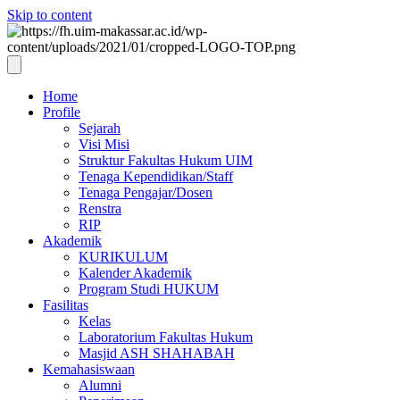
Skip to content
Home
Profile
Sejarah
Visi Misi
Struktur Fakultas Hukum UIM
Tenaga Kependidikan/Staff
Tenaga Pengajar/Dosen
Renstra
RIP
Akademik
KURIKULUM
Kalender Akademik
Program Studi HUKUM
Fasilitas
Kelas
Laboratorium Fakultas Hukum
Masjid ASH SHAHABAH
Kemahasiswaan
Alumni