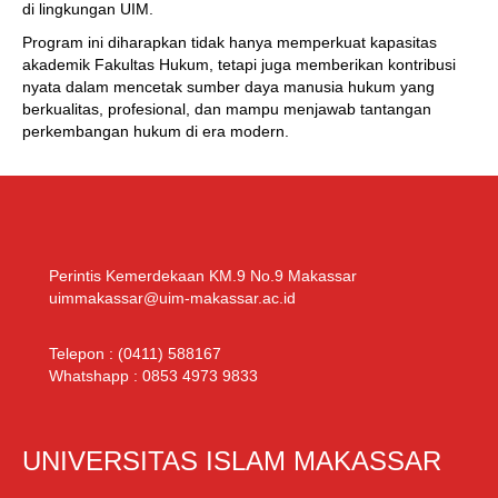
di lingkungan UIM.
Program ini diharapkan tidak hanya memperkuat kapasitas
akademik Fakultas Hukum, tetapi juga memberikan kontribusi
nyata dalam mencetak sumber daya manusia hukum yang
berkualitas, profesional, dan mampu menjawab tantangan
perkembangan hukum di era modern.
Perintis Kemerdekaan KM.9 No.9 Makassar
uimmakassar@uim-makassar.ac.id
Telepon :
(0411) 588167
Whatshapp :
0853 4973 9833
UNIVERSITAS ISLAM MAKASSAR