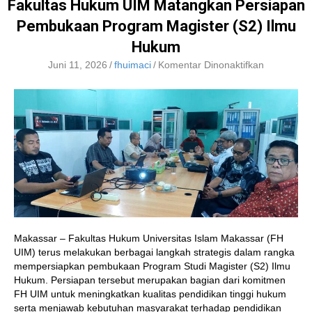
Fakultas Hukum UIM Matangkan Persiapan
Pembukaan Program Magister (S2) Ilmu
Hukum
pada
Juni 11, 2026
/
fhuimaci
/
Komentar Dinonaktifkan
Fakultas
Hukum
UIM
Matangka
Persiapan
Pembukaa
Program
Magister
(S2)
Ilmu
Hukum
Makassar – Fakultas Hukum Universitas Islam Makassar (FH
UIM) terus melakukan berbagai langkah strategis dalam rangka
mempersiapkan pembukaan Program Studi Magister (S2) Ilmu
Hukum. Persiapan tersebut merupakan bagian dari komitmen
FH UIM untuk meningkatkan kualitas pendidikan tinggi hukum
serta menjawab kebutuhan masyarakat terhadap pendidikan