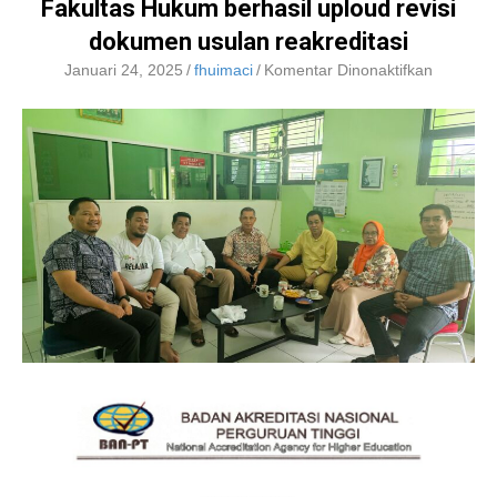
Fakultas Hukum berhasil uploud revisi
dokumen usulan reakreditasi
pada
Januari 24, 2025
/
fhuimaci
/
Komentar Dinonaktifkan
Fakultas
Hukum
berhasil
uploud
revisi
dokumen
usulan
reakredit